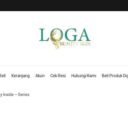
Mitra Loga Beauty Skin
Menampilkan cantikmu!
Beli
Keranjang
Akun
Cek Resi
Hubungi Kami
Beli Produk Dig
 Inside – Series