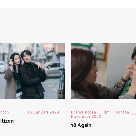
nton
16 Januari 2024
Drama Korea
,
Film
,
Nonton
November 2023
itizen
18 Again