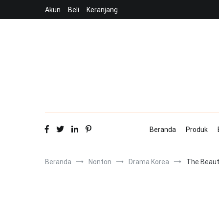
Loncat
Akun
Beli
Keranjang
ke
konten
Beranda
Produk
Beranda
Nonton
Drama Korea
The Beauty