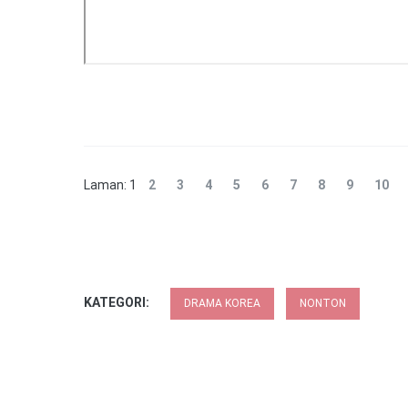
Laman:
1
2
3
4
5
6
7
8
9
10
KATEGORI:
DRAMA KOREA
NONTON