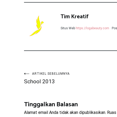
Tim Kreatif
Situs Web
https://logabeauty.com
Pos
Navigasi
ARTIKEL SEBELUMNYA
School 2013
pos
Tinggalkan Balasan
Alamat email Anda tidak akan dipublikasikan.
Ruas 