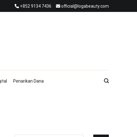
+852 9134 7436
official@logabeauty.com
ital
Penarikan Dana