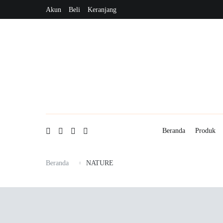
Loncat
Akun
Beli
Keranjang
ke
konten
Beranda
Produk
Beranda
NATURE