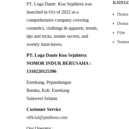
KATEG
PT. Loga Dante Koa Sejahtera was
launched in Oct of 2022 as a
Drama 
comprehensive company covering
Drama
cosmetics, clothings & apparels, trends,
Film
tips and tricks, insider secrets, and
Nonto
weekly must-haves.
PT. Loga Dante Koa Sejahtera
NOMOR INDUK BERUSAHA :
1310220125396
Enrekang, Pepandungan
Baraka, Kab. Enrekang
Sulawesi Selatan
Customer Service
official@pmiboss.com
Our Operator :