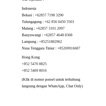
Indonesia
Bekasi :
+62857 7198 3290
Tulungagung :
+62 856 0450 5503
Malang :
+62857 3101 2097
Banyuwangi :
+62857 4648 8368
Lampung :
+85251882962
Nusa Tenggara Timur :
+85269916687
Hong Kong
+852 5470 8825
+852 5469 8016
(Klik di nomor ponsel untuk terhubung
langsung dengan WhatsApp, Chat Only)