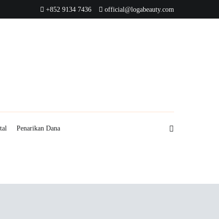
+852 9134 7436
official@logabeauty.com
tal
Penarikan Dana