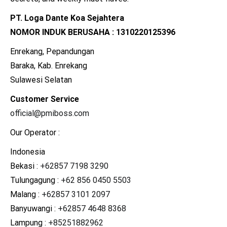
PT. Loga Dante Koa Sejahtera
NOMOR INDUK BERUSAHA : 1310220125396
Enrekang, Pepandungan
Baraka, Kab. Enrekang
Sulawesi Selatan
Customer Service
official@pmiboss.com
Our Operator :
Indonesia
Bekasi :
+62857 7198 3290
Tulungagung :
+62 856 0450 5503
Malang :
+62857 3101 2097
Banyuwangi :
+62857 4648 8368
Lampung :
+85251882962