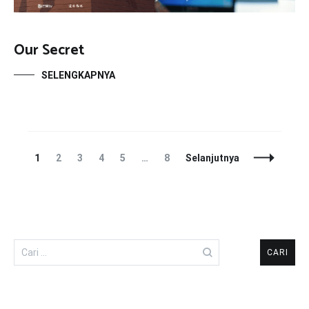
Our Secret
SELENGKAPNYA
Navigasi
Laman
Laman
Laman
Laman
Laman
Laman
1
2
3
4
5
…
8
Selanjutnya
Pos
Cari
untuk: