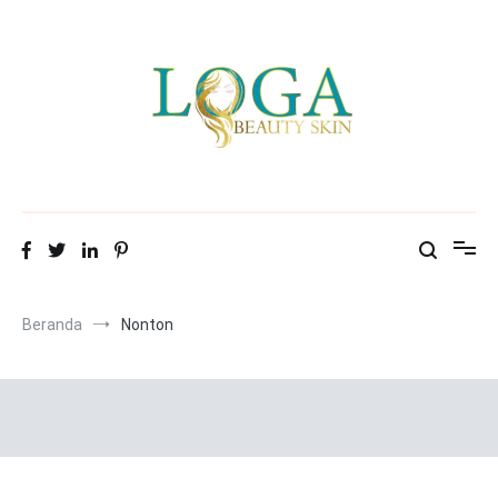
Loncat
ke
konten
Mitra Loga Beauty Skin
Menampilkan cantikmu!
Beranda
Nonton