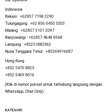
Indonesia
Bekasi :
+62857 7198 3290
Tulungagung :
+62 856 0450 5503
Malang :
+62857 3101 2097
Banyuwangi :
+62857 4648 8368
Lampung :
+85251882962
Nusa Tenggara Timur :
+85269916687
Hong Kong
+852 5470 8825
+852 5469 8016
(Klik di nomor ponsel untuk terhubung langsung dengan
WhatsApp, Chat Only)
KATEGORI