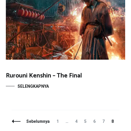
Rurouni Kenshin – The Final
SELENGKAPNYA
Navigasi
Laman
Laman
Laman
Laman
Laman
Laman
Sebelumnya
1
…
4
5
6
7
8
Pos