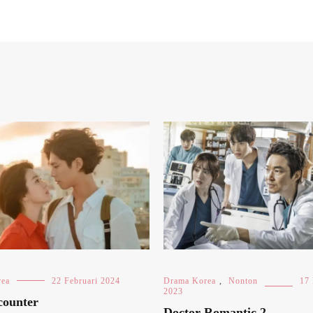
rea
22 Februari 2024
Drama Korea
,
Nonton
17
2023
counter
Doctor Romantic 2