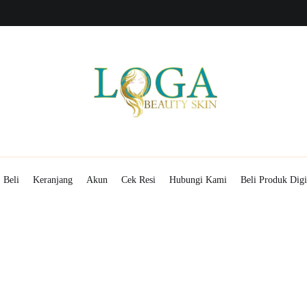
i
Hubungi Kami
Beli Produk Digital
Penarikan Dana
Menampilkan cantikmu!
Mitra Loga Beauty Skin
Beli
Keranjang
Akun
Cek Resi
Hubungi Kami
Beli Produk Digi