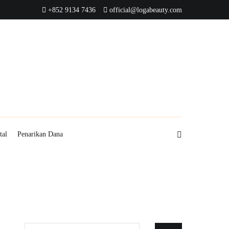
+852 9134 7436
official@logabeauty.com
tal
Penarikan Dana
Cari