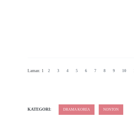
Laman:
1
2
3
4
5
6
7
8
9
10
KATEGORI:
DRAMA KOREA
NONTON