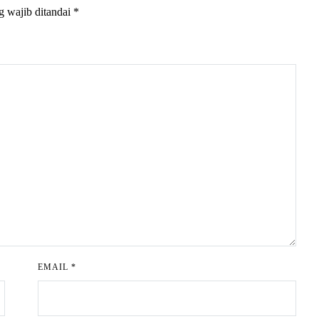
g wajib ditandai
*
EMAIL
*