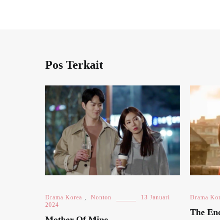
Pos Terkait
Drama Korea
,
Nonton
13 Januari
Drama Ko
2024
The En
Mother Of Mine