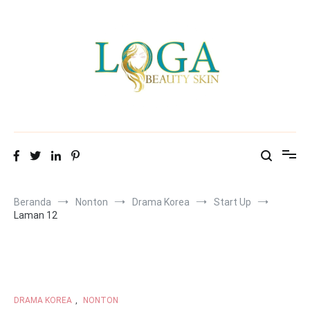
Loncat
ke
konten
Mitra Loga Beauty Skin
Menampilkan cantikmu!
Beranda
Nonton
Drama Korea
Start Up
Laman 12
DRAMA KOREA
,
NONTON