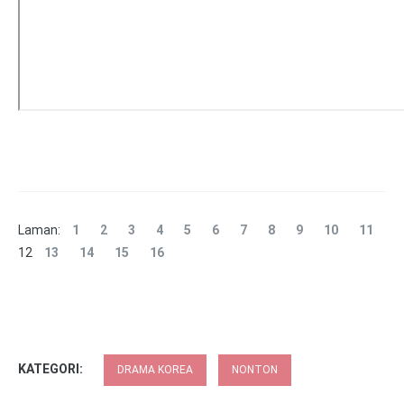
Laman:
1
2
3
4
5
6
7
8
9
10
11
12
13
14
15
16
KATEGORI:
DRAMA KOREA
NONTON