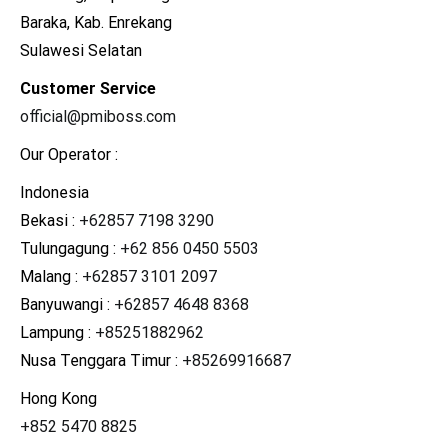
Baraka, Kab. Enrekang
Sulawesi Selatan
Customer Service
official@pmiboss.com
Our Operator :
Indonesia
Bekasi :
+62857 7198 3290
Tulungagung :
+62 856 0450 5503
Malang :
+62857 3101 2097
Banyuwangi :
+62857 4648 8368
Lampung :
+85251882962
Nusa Tenggara Timur :
+85269916687
Hong Kong
+852 5470 8825