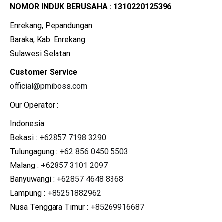
NOMOR INDUK BERUSAHA : 1310220125396
Enrekang, Pepandungan
Baraka, Kab. Enrekang
Sulawesi Selatan
Customer Service
official@pmiboss.com
Our Operator :
Indonesia
Bekasi :
+62857 7198 3290
Tulungagung :
+62 856 0450 5503
Malang :
+62857 3101 2097
Banyuwangi :
+62857 4648 8368
Lampung :
+85251882962
Nusa Tenggara Timur :
+85269916687