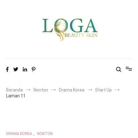
Loncat
ke
konten
Mitra Loga Beauty Skin
Menampilkan cantikmu!
Beranda
Nonton
Drama Korea
Start Up
Laman 11
DRAMA KOREA
,
NONTON