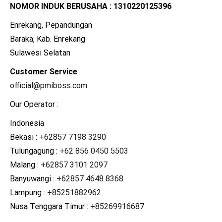
NOMOR INDUK BERUSAHA : 1310220125396
Enrekang, Pepandungan
Baraka, Kab. Enrekang
Sulawesi Selatan
Customer Service
official@pmiboss.com
Our Operator :
Indonesia
Bekasi :
+62857 7198 3290
Tulungagung :
+62 856 0450 5503
Malang :
+62857 3101 2097
Banyuwangi :
+62857 4648 8368
Lampung :
+85251882962
Nusa Tenggara Timur :
+85269916687