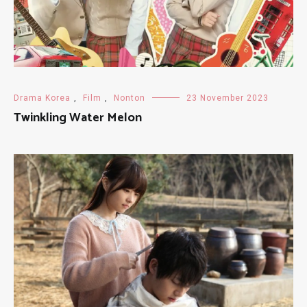
Drama Korea
,
Film
,
Nonton
23 November 2023
Twinkling Water Melon