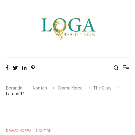
Loncat
ke
konten
Mitra Loga Beauty Skin
Menampilkan cantikmu!
Beranda
Nonton
Drama Korea
The Glory
Laman 11
DRAMA KOREA
,
NONTON