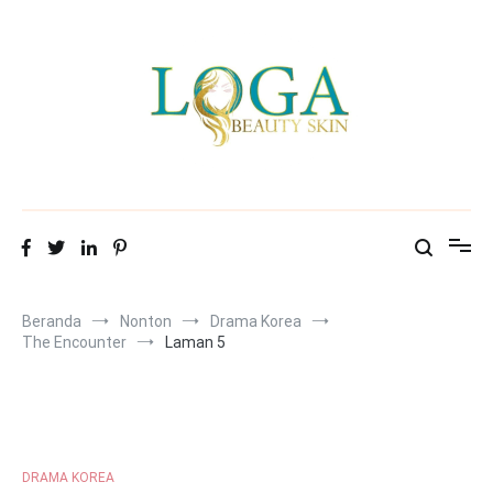
Loncat
ke
konten
Mitra Loga Beauty Skin
Menampilkan cantikmu!
Beranda
Nonton
Drama Korea
The Encounter
Laman 5
DRAMA KOREA