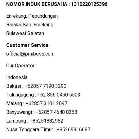
NOMOR INDUK BERUSAHA : 1310220125396
Enrekang, Pepandungan
Baraka, Kab. Enrekang
Sulawesi Selatan
Customer Service
official@pmiboss.com
Our Operator :
Indonesia
Bekasi :
+62857 7198 3290
Tulungagung :
+62 856 0450 5503
Malang :
+62857 3101 2097
Banyuwangi :
+62857 4648 8368
Lampung :
+85251882962
Nusa Tenggara Timur :
+85269916687