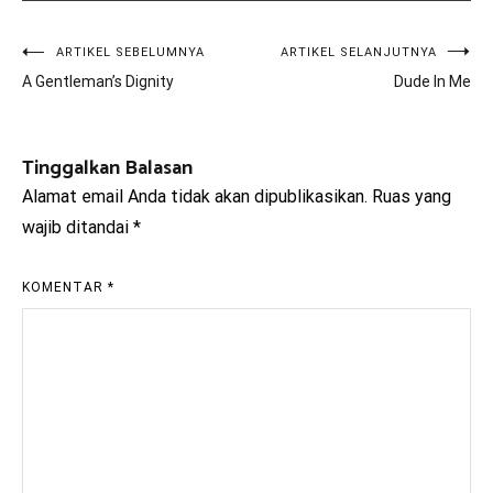
Navigasi
ARTIKEL SEBELUMNYA
ARTIKEL SELANJUTNYA
A Gentleman’s Dignity
Dude In Me
pos
Tinggalkan Balasan
Alamat email Anda tidak akan dipublikasikan.
Ruas yang
wajib ditandai
*
KOMENTAR
*