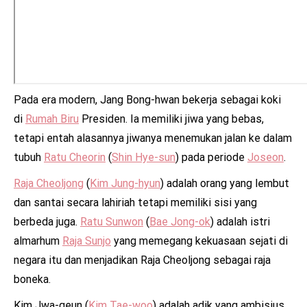
P
ada era modern, Jang Bong-hwan bekerja sebagai koki
di
Rumah Biru
Presiden. Ia memiliki jiwa yang bebas,
tetapi entah alasannya jiwanya menemukan jalan ke dalam
tubuh
Ratu Cheorin
(
Shin Hye-sun
) pada periode
Joseon
.
Raja Cheoljong
(
Kim Jung-hyun
) adalah orang yang lembut
dan santai secara lahiriah tetapi memiliki sisi yang
berbeda juga.
Ratu Sunwon
(
Bae Jong-ok
) adalah istri
almarhum
Raja Sunjo
yang memegang kekuasaan sejati di
negara itu dan menjadikan Raja Cheoljong sebagai raja
boneka.
Kim Jwa-geun (
Kim Tae-woo
) adalah adik yang ambisius