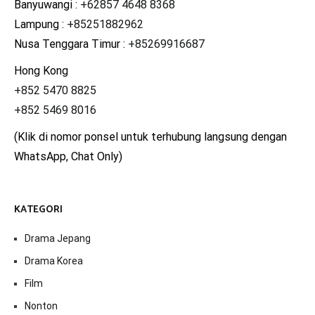
Banyuwangi :
+62857 4648 8368
Lampung :
+85251882962
Nusa Tenggara Timur :
+85269916687
Hong Kong
+852 5470 8825
+852 5469 8016
(Klik di nomor ponsel untuk terhubung langsung dengan
WhatsApp, Chat Only)
KATEGORI
Drama Jepang
Drama Korea
Film
Nonton