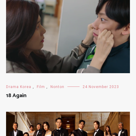
Drama Korea
,
Film
,
Nonton
24 November 2023
18 Again