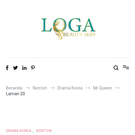
Loncat
ke
konten
Mitra Loga Beauty Skin
Menampilkan cantikmu!
Beranda
Nonton
Drama Korea
Mr Queen
Laman 20
DRAMA KOREA
,
NONTON