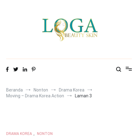
Loncat
ke
konten
Mitra Loga Beauty Skin
Menampilkan cantikmu!
Beranda
Nonton
Drama Korea
Moving – Drama Korea Action
Laman 3
DRAMA KOREA
,
NONTON