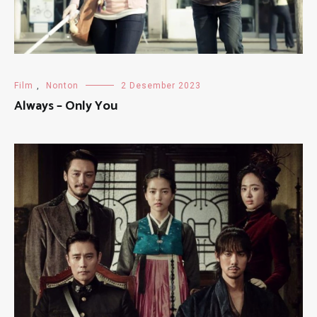
Film
,
Nonton
2 Desember 2023
Always – Only You