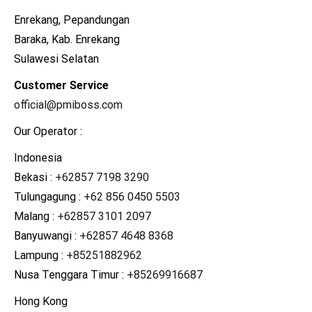
Enrekang, Pepandungan
Baraka, Kab. Enrekang
Sulawesi Selatan
Customer Service
official@pmiboss.com
Our Operator :
Indonesia
Bekasi :
+62857 7198 3290
Tulungagung :
+62 856 0450 5503
Malang :
+62857 3101 2097
Banyuwangi :
+62857 4648 8368
Lampung :
+85251882962
Nusa Tenggara Timur :
+85269916687
Hong Kong