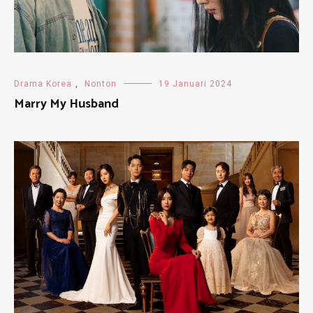
Drama Korea
,
Nonton
19 Januari 2024
Marry My Husband