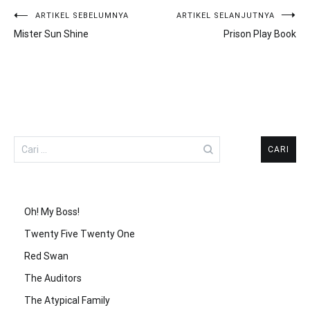
Navigasi
ARTIKEL SEBELUMNYA
ARTIKEL SELANJUTNYA
Mister Sun Shine
Prison Play Book
pos
Cari
untuk:
Oh! My Boss!
Twenty Five Twenty One
Red Swan
The Auditors
The Atypical Family