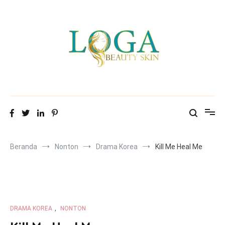
Loncat
ke
konten
Mitra Loga Beauty Skin
Menampilkan cantikmu!
Beranda
Nonton
Drama Korea
Kill Me Heal Me
DRAMA KOREA
,
NONTON