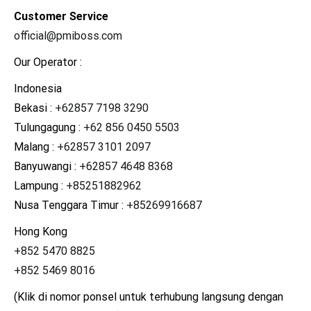
Customer Service
official@pmiboss.com
Our Operator :
Indonesia
Bekasi :
+62857 7198 3290
Tulungagung :
+62 856 0450 5503
Malang :
+62857 3101 2097
Banyuwangi :
+62857 4648 8368
Lampung :
+85251882962
Nusa Tenggara Timur :
+85269916687
Hong Kong
+852 5470 8825
+852 5469 8016
(Klik di nomor ponsel untuk terhubung langsung dengan